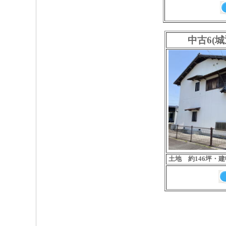
中古6(
土地 約146坪・建