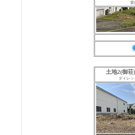
愛
土地2(御
ダイレッ