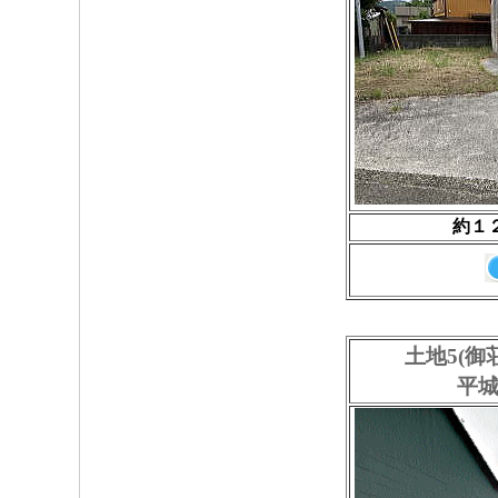
約１
土地5(御
平