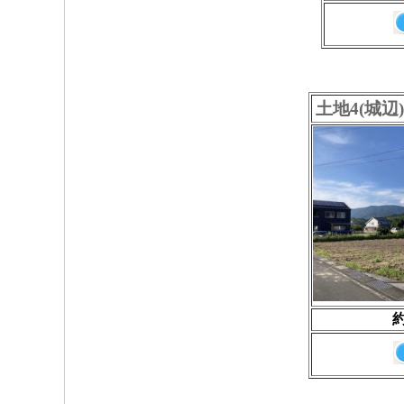
土地4(城辺
約