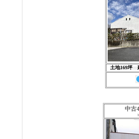
土地169坪
中古4