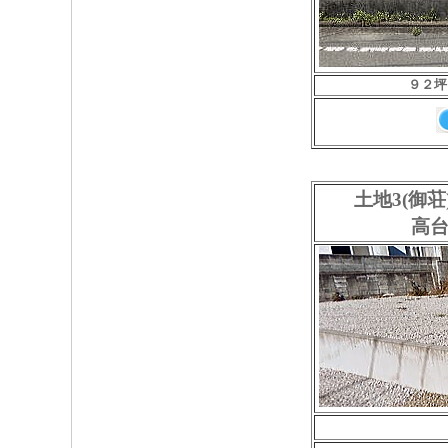
９２坪
土地3(御
高