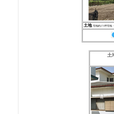
土地
宅地約273坪宅地・
土