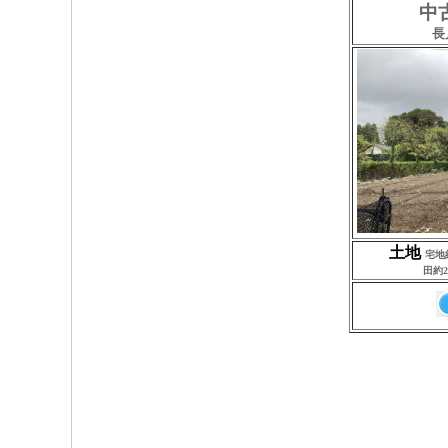
中
長
土地
宅地
田約2