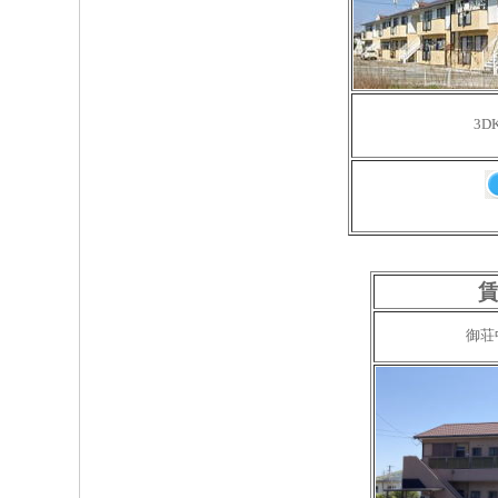
3D
賃
御荘