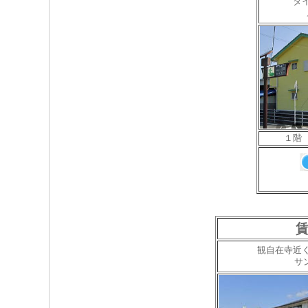
ダ
１階 
賃
観自在寺近
サ